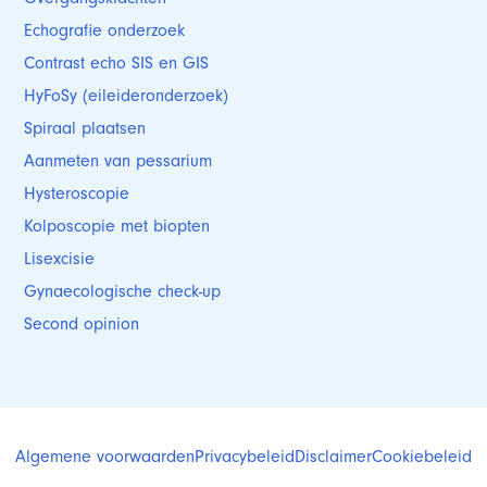
Echografie onderzoek
Contrast echo SIS en GIS
HyFoSy (eileideronderzoek)
Spiraal plaatsen
Aanmeten van pessarium
Hysteroscopie
Kolposcopie met biopten
Lisexcisie
Gynaecologische check-up
Second opinion
Algemene voorwaarden
Privacybeleid
Disclaimer
Cookiebeleid