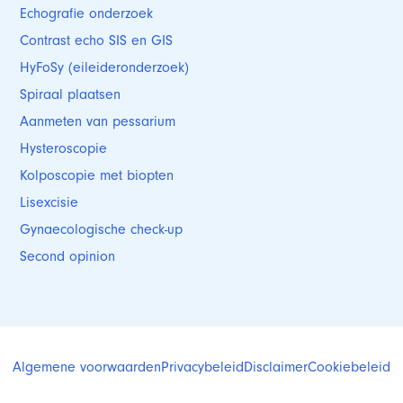
Echografie onderzoek
Contrast echo SIS en GIS
HyFoSy (eileideronderzoek)
Spiraal plaatsen
Aanmeten van pessarium
Hysteroscopie
Kolposcopie met biopten
Lisexcisie
Gynaecologische check-up
Second opinion
Algemene voorwaarden
Privacybeleid
Disclaimer
Cookiebeleid