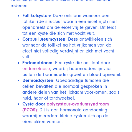
redenen:
Follikelcysten
: Deze ontstaan wanneer een
follikel (de structuur waarin een eicel rijpt) niet
openbreekt om de eicel vrij te geven. Dit leidt
tot een cyste die zich met vocht vult.
Corpus luteumcysten
: Deze ontwikkelen zich
wanneer de follikel na het vrijkomen van de
eicel niet volledig verdwijnt en zich met vocht
vult.
Endometrioom
: Een cyste die ontstaat door
endometriose
, waarbij baarmoederslijmvlies
buiten de baarmoeder groeit en bloed opneemt.
Dermoidcysten
: Goedaardige tumoren die
cellen bevatten die normaal gesproken in
andere delen van het lichaam voorkomen, zoals
huid, haar of tandweefsel.
Cyste door
polycysteus-ovariumsyndroom
(PCOS)
: Dit is een hormonale aandoening
waarbij meerdere kleine cysten zich op de
eierstokken vormen.