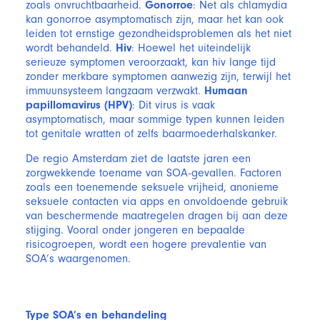
zoals onvruchtbaarheid.
Gonorroe
: Net als chlamydia
kan gonorroe asymptomatisch zijn, maar het kan ook
leiden tot ernstige gezondheidsproblemen als het niet
wordt behandeld.
Hiv
: Hoewel het uiteindelijk
serieuze symptomen veroorzaakt, kan hiv lange tijd
zonder merkbare symptomen aanwezig zijn, terwijl het
immuunsysteem langzaam verzwakt.
Humaan
papillomavirus (HPV)
: Dit virus is vaak
asymptomatisch, maar sommige typen kunnen leiden
tot genitale wratten of zelfs baarmoederhalskanker.
De regio Amsterdam ziet de laatste jaren een
zorgwekkende toename van SOA-gevallen. Factoren
zoals een toenemende seksuele vrijheid, anonieme
seksuele contacten via apps en onvoldoende gebruik
van beschermende maatregelen dragen bij aan deze
stijging. Vooral onder jongeren en bepaalde
risicogroepen, wordt een hogere prevalentie van
SOA’s waargenomen.
Type SOA’s en behandeling